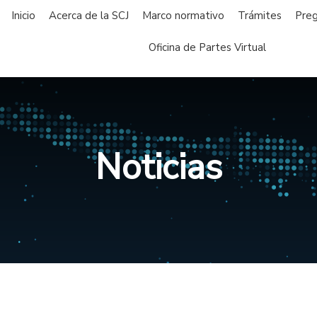
Inicio
Acerca de la SCJ
Marco normativo
Trámites
Preg
Oficina de Partes Virtual
Noticias