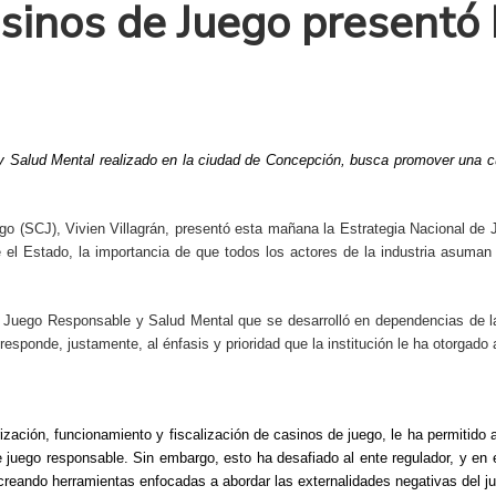
sinos de Juego presentó 
y Salud Mental realizado en la ciudad de Concepción, busca
promover una cu
o (SCJ), Vivien Villagrán, presentó esta mañana la Estrategia Nacional de 
de el Estado, la importancia de que todos los actores de la industria asuma
e Juego Responsable y Salud Mental que se desarrolló en dependencias de la 
responde, justamente, al énfasis y prioridad que la institución le ha otorgado
zación, funcionamiento y fiscalización de casinos de juego, le ha permitido a
de juego responsable. Sin embargo, esto ha desafiado al ente regulador, y e
, creando herramientas enfocadas a abordar las externalidades negativas del 