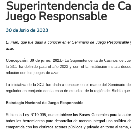
Superintendencia de Ca
Juego Responsable
30 de Junio de 2023
El Plan, que fue dado a conocer en el Seminario de Juego Responsable 
azar.
Concepción, 30 de junio, 2023.-
La Superintendenta de Casinos de Jueg
la SCJ ha definido para el año 2023 y con él la institución instala des
relación con los juegos de azar.
La iniciativa de la SCJ fue dada a conocer en el marco del Seminario d
regulador en conjunto con la casa de estudios de la región del Biobío que 
Estrategia Nacional de Juego Responsable
Si bien
la Ley N°19.995, que establece las Bases Generales para la autori
todas las herramientas para desarrollar de manera integral una política 
compartida con los distintos actores públicos y privado en torno al tema