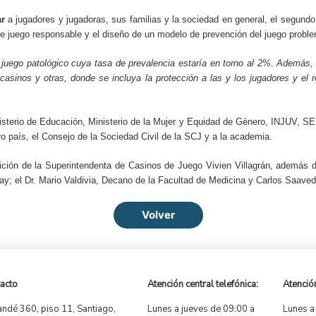
r
a jugadores y jugadoras, sus familias y la sociedad en general, el segund
e juego responsable y el diseño de un modelo de prevención del juego proble
juego patológico cuya tasa de prevalencia estaría en torno al 2%. Además, 
casinos y otras, donde se incluya la protección a las y los jugadores y el
 Ministerio de Educación, Ministerio de la Mujer y Equidad de Género, INJUV
 país, el Consejo de la Sociedad Civil de la SCJ y a la academia.
ición de la Superintendenta de Casinos de Juego Vivien Villagrán, además 
ay; el Dr. Mario Valdivia, Decano de la Facultad de Medicina y Carlos Saaved
Volver
acto
Atención central telefónica:
Atención
ndé 360, piso 11, Santiago,
Lunes a jueves de 09:00 a
Lunes a