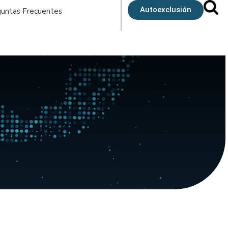
Autoexclusión
untas Frecuentes