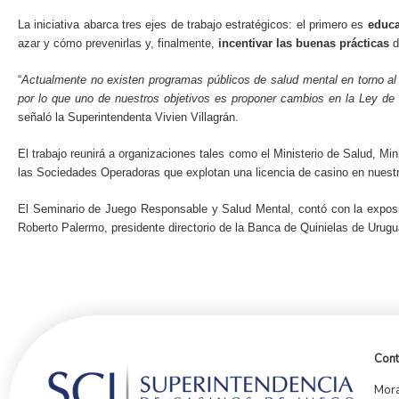
La iniciativa abarca tres ejes de trabajo estratégicos: el primero es
educa
azar y cómo prevenirlas y, finalmente,
incentivar
las buenas prácticas
d
“
Actualmente no existen programas públicos de salud mental en torno al 
por lo que uno de nuestros objetivos es proponer cambios en la Ley de 
señaló la Superintendenta Vivien Villagrán.
El trabajo reunirá a organizaciones tales como el Ministerio de Salud,
las Sociedades Operadoras que explotan una licencia de casino en nuestro
El Seminario de Juego Responsable y Salud Mental, contó con la expos
Roberto Palermo, presidente directorio de la Banca de Quinielas de Urugu
Cont
Mora