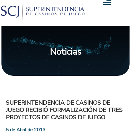
Noticias
SUPERINTENDENCIA DE CASINOS DE
JUEGO RECIBIÓ FORMALIZACIÓN DE TRES
PROYECTOS DE CASINOS DE JUEGO
5 de Abril de 2013