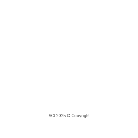
SCJ 2025 © Copyright