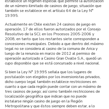
establece un régimen especial que permite la autorización
de un número ilimitado de casinos de juego, situación que
también se establece en el artículo 64 de la Ley N°
19.995.
Actualmente en Chile existen 24 casinos de juego en
operación, 17 de ellos fueron autorizados por el Consejo
Resolutivo de la SCJ, en los Procesos 2005-2006 y
2008, en tanto que los restantes siete corresponden a
concesiones municipales. Debido a que dentro del máximo
legal no se considera al casino de la comuna de Arica y
luego de la renuncia en marzo de 2012 al permiso de
operación autorizado a Casino Gran Ovalle S.A., quedó un
cupo disponible que se está concursado a nivel nacional.
Si bien la Ley N° 19.995 señala que los lugares de
postulación son elegidos por los inversionistas privados,
dicho cuerpo legal también establece restricciones en
cuanto a que cada región puede contar con un máximo de
tres casinos de juego; así como también restricciones de
localización geográfica que indican que no puede
instalarse ningún casino de juego en la Región
Metropolitana y que éstos siempre deben estar, a lo