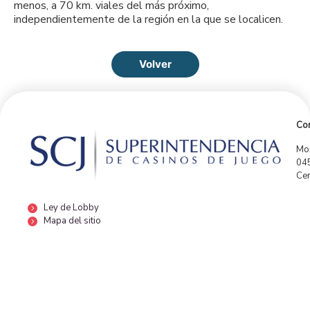
menos, a 70 km. viales del más próximo,
independientemente de la región en la que se localicen.
Volver
Con
Mor
04
Cen
Ley de Lobby
Mapa del sitio