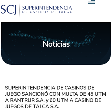
Noticias
SUPERINTENDENCIA DE CASINOS DE
JUEGO SANCIONÓ CON MULTA DE 45 UTM
A RANTRUR S.A. y 60 UTM A CASINO DE
JUEGOS DE TALCA S.A.