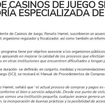
E CASINOS DE JUEGO S
ÍA ESPECIALIZADA D
ente de Casinos de Juego, Renato Hamel, suscribieron un acuerd
del organismo regulador y fiscalizador, así como también un infor
programa tiene por objetivo asesorar a los organismos públicos 
apoyando en mejorar la calidad de los procesos que efectúan
s en otras instituciones que encuentren dificultades o tengan
e duración- se definirán, en conjunto, medidas y recomendacione
ego (SCJ), se revisará el Manual de Procedimientos de Compras d
o Hamel, señaló que “
el actual proceso de compras y pagos es 
onforme el bien o servicio adquirido. Desde ese punto de vist
 que somos una institución pequeña, cualquier avance genera u
ón, la incorporación de buenas prácticas y la posibilidad de a