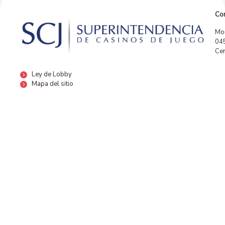
Con
Mor
04
Cen
Ley de Lobby
Mapa del sitio