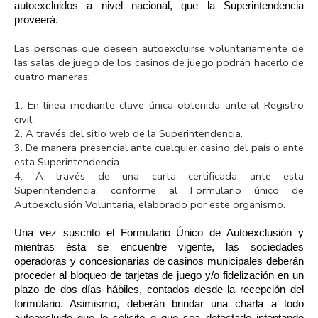
autoexcluidos a nivel nacional, que la Superintendencia
proveerá.
Las personas que deseen autoexcluirse voluntariamente de
las salas de juego de los casinos de juego podrán hacerlo de
cuatro maneras:
1. En línea mediante clave única obtenida ante al Registro
civil.
2. A través del sitio web de la Superintendencia.
3. De manera presencial ante cualquier casino del país o ante
esta Superintendencia.
4. A través de una carta certificada ante esta
Superintendencia, conforme al Formulario único de
Autoexclusión Voluntaria, elaborado por este organismo.
Una vez suscrito el Formulario Único de Autoexclusión y
mientras ésta se encuentre vigente, las sociedades
operadoras y concesionarias de casinos municipales deberán
proceder al bloqueo de tarjetas de juego y/o fidelización en un
plazo de dos días hábiles, contados desde la recepción del
formulario. Asimismo, deberán brindar una charla a todo
autoexcluido que lo solicite o que sea detectado intentando