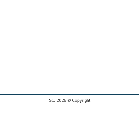
SCJ 2025 © Copyright