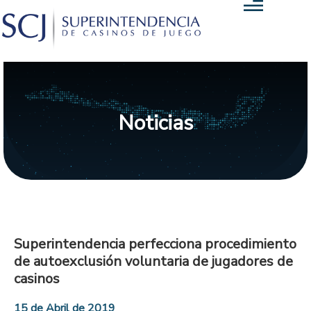
Noticias
Superintendencia perfecciona procedimiento
de autoexclusión voluntaria de jugadores de
casinos
15 de Abril de 2019