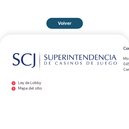
Volver
Con
Mor
04
Cen
Ley de Lobby
Mapa del sitio