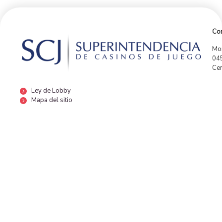
Con
Mor
04
Cen
Ley de Lobby
Mapa del sitio