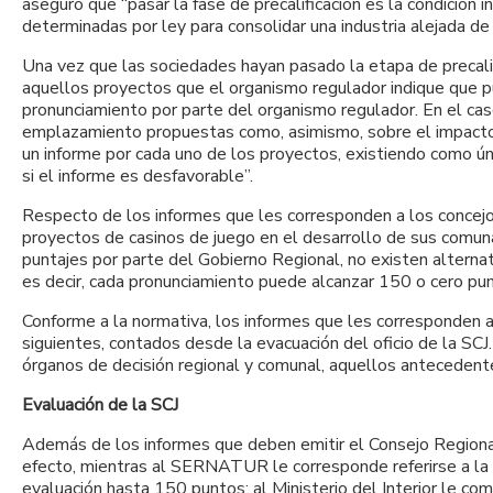
aseguró que “pasar la fase de precalificación es la condición
determinadas por ley para consolidar una industria alejada d
Una vez que las sociedades hayan pasado la etapa de precalif
aquellos proyectos que el organismo regulador indique que pu
pronunciamiento por parte del organismo regulador. En el cas
emplazamiento propuestas como, asimismo, sobre el impacto de
un informe por cada uno de los proyectos, existiendo como ú
si el informe es desfavorable”.
Respecto de los informes que les corresponden a los concejo
proyectos de casinos de juego en el desarrollo de sus comunas
puntajes por parte del Gobierno Regional, no existen alterna
es decir, cada pronunciamiento puede alcanzar 150 o cero pun
Conforme a la normativa, los informes que les corresponden a
siguientes, contados desde la evacuación del oficio de la SC
órganos de decisión regional y comunal, aquellos antecedent
Evaluación de la SCJ
Además de los informes que deben emitir el Consejo Regional
efecto, mientras al SERNATUR le corresponde referirse a la c
evaluación hasta 150 puntos; al Ministerio del Interior le c