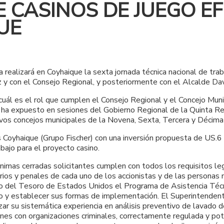
 CASINOS DE JUEGO E
UE
 realizará en Coyhaique la sexta jornada técnica nacional de tra
z y con el Consejo Regional, y posteriormente con el Alcalde Da
r cuál es el rol que cumplen el Consejo Regional y el Concejo 
te ha expuesto en sesiones del Gobierno Regional de la Quinta R
ivos concejos municipales de la Novena, Sexta, Tercera y Décima
 Coyhaique (Grupo Fischer) con una inversión propuesta de US.6 
ajo para el proyecto casino.
mas cerradas solicitantes cumplen con todos los requisitos lega
rios y penales de cada uno de los accionistas y de las personas
to del Tesoro de Estados Unidos el Programa de Asistencia Técnic
ro y establecer sus formas de implementación. El Superintendente 
 su sistemática experiencia en análisis preventivo de lavado de 
iones con organizaciones criminales, correctamente regulada y po