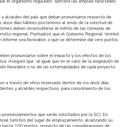
que el organismo regulador “ejercerá las amplias facultades
s y alcaldes del país que deban pronunciarse respecto de
doce días hábiles posteriores al envío de la solicitud de
ormes deben circunscirbirse al mérito de las comunas de
rollo regional. Puntualizó que el Gobierno Regional “emitirá
n informe sea favorable, o que se determine dar cero puntos
eben pronunciarse sobre el impacto y los efectos de los
ica. Aseguró que “al igual que en el caso de la asignación de
ción favorable o no de las externalidades de cada proyecto,
os a través de oficio reservado dentro de los doce días
ndentes y alcaldes respectivos, para conocimiento de los
 pronunciamientos que serán solicitados por la SCJ. En
ncial turístico del lugar de emplazamiento, alcanzando su
de hasta 100 puntos, respecto de las consideraciones de