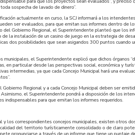
 indispensable para que los proyectos sean evaluados”, y precisó 
e toda sospecha de lavado de dinero”.
icación actualmente en curso, la SCJ informará a los intendente
eden ser evaluados, para que emitan sus informes dentro de los 
o del Gobierno Regional, el Superintendente planteó que los inf
 la instalación de un casino de juego en la estrategia de desar
nicas dos posibilidades que sean asigandos 300 puntos cuando u
s municipales, el Superintendente explicó que dichos órganos “d
, en particular desde las perspectivas social, económica y turíst
tivas intermedias, ya que cada Concejo Municipal hará una evalua
tos”.
l Gobierno Regional y a cada Concejo Municipal deben ser emitid
J. Asimismo, el Superintendente pondrá a disposición de los inte
es indispensables para que emitan los informes requeridos.
 y los correspondientes concejos municipales, existen otros dos
alidad del territorio turísticamente consolidado o de claro pote
ompete pronunciarse a través de un informe que tiene un puntaje 