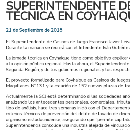
SUPERINTENDENTE DE
TÉCNICA EN COYHAIQ
21 de Septiembre de 2018
El Superintendente de Casinos de Juego Francisco Javier Leiva
Durante la mañana se reunirá con el Intendente Iván Gutiérre
La jornada técnica en Coyhaique tiene como objetivo explica
a la opinión pública regional. Hasta ahora, el Superintenden
Segunda Región; y de los gobiernos regionales y los respect
El proyecto formalizado para Coyhaique es Casinos de Juegos
Magallanes N°131 y la creación de 152 nuevas plazas de trab
Actualmente la SCJ está determinando si las sociedades anóni
analizando los antecedentes personales, comerciales, tributa
tipo de análisis, hace tres semanas inició con el Departamen
criterios técnicos de prevención del delito de lavado de dine
organismo estadounidense, asegurando que “permite capitalizar
Superintendencia consolide una industria alejada de vinculac