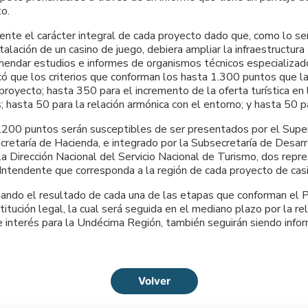
o.
ente el carácter integral de cada proyecto dado que, como lo seña
alación de un casino de juego, debiera ampliar la infraestructura 
endar estudios e informes de organismos técnicos especializado
có que los criterios que conforman los hasta 1.300 puntos que l
royecto; hasta 350 para el incremento de la oferta turística en l
hasta 50 para la relación armónica con el entorno; y hasta 50 par
200 puntos serán susceptibles de ser presentados por el Superi
cretaría de Hacienda, e integrado por la Subsecretaría de Desarr
la Dirección Nacional del Servicio Nacional de Turismo, dos rep
ntendente que corresponda a la región de cada proyecto de cas
rmando el resultado de cada una de las etapas que conforman e
stitución legal, la cual será seguida en el mediano plazo por la
e interés para la Undécima Región, también seguirán siendo info
Volver