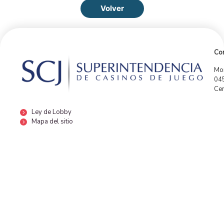
Volver
Con
Mor
04
Cen
Ley de Lobby
Mapa del sitio