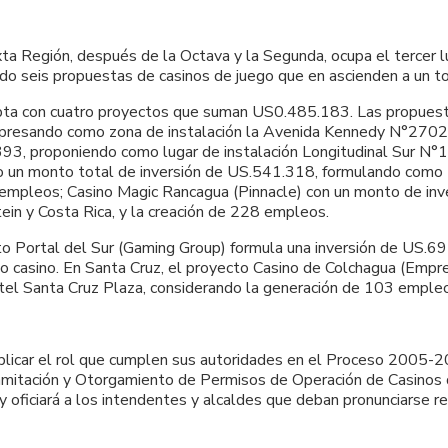
xta Región, después de la Octava y la Segunda, ocupa el tercer 
do seis propuestas de casinos de juego que en ascienden a un 
apta con cuatro proyectos que suman US0.485.183. Las propues
expresando como zona de instalación la Avenida Kennedy N°2702
393, proponiendo como lugar de instalación Longitudinal Sur N°1
 un monto total de inversión de US.541.318, formulando como zo
s empleos; Casino Magic Rancagua (Pinnacle) con un monto de i
ein y Costa Rica, y la creación de 228 empleos.
to Portal del Sur (Gaming Group) formula una inversión de US.69
to casino. En Santa Cruz, el proyecto Casino de Colchagua (Emp
otel Santa Cruz Plaza, considerando la generación de 103 emple
plicar el rol que cumplen sus autoridades en el Proceso 2005-20
Tramitación y Otorgamiento de Permisos de Operación de Casinos
á y oficiará a los intendentes y alcaldes que deban pronunciarse