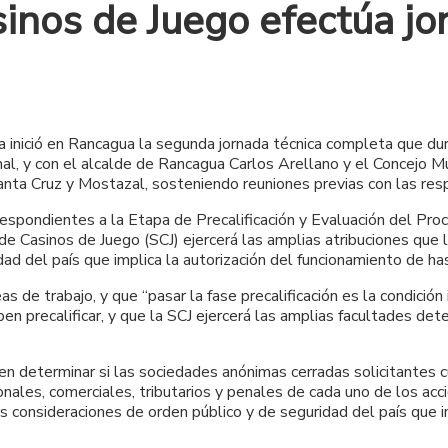
nos de Juego efectúa jor
a inició en Rancagua la segunda jornada técnica completa que du
al, y con el alcalde de Rancagua Carlos Arellano y el Concejo Mu
anta Cruz y Mostazal, sosteniendo reuniones previas con las respe
respondientes a la Etapa de Precalificación y Evaluación del Pr
e Casinos de Juego (SCJ) ejercerá las amplias atribuciones que 
dad del país que implica la autorización del funcionamiento de h
 de trabajo, y que “pasar la fase precalificación es la condició
en precalificar, y que la SCJ ejercerá las amplias facultades dete
 en determinar si las sociedades anónimas cerradas solicitantes 
onales, comerciales, tributarios y penales de cada uno de los acc
as consideraciones de orden público y de seguridad del país que 