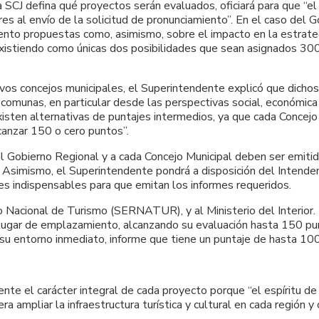
a SCJ defina qué proyectos serán evaluados, oficiará para que “e
es al envío de la solicitud de pronunciamiento”. En el caso del 
ento propuestas como, asimismo, sobre el impacto en la estrateg
 existiendo como únicas dos posibilidades que sean asignados 30
vos concejos municipales, el Superintendente explicó que dichos
comunas, en particular desde las perspectivas social, económica y
isten alternativas de puntajes intermedios, ya que cada Concejo 
canzar 150 o cero puntos”.
l Gobierno Regional y a cada Concejo Municipal deben ser emitid
J. Asimismo, el Superintendente pondrá a disposición del Intende
es indispensables para que emitan los informes requeridos.
io Nacional de Turismo (SERNATUR), y al Ministerio del Interior.
 lugar de emplazamiento, alcanzando su evaluación hasta 150 punt
 su entorno inmediato, informe que tiene un puntaje de hasta 10
e el carácter integral de cada proyecto porque “el espíritu de la
a ampliar la infraestructura turística y cultural en cada región y