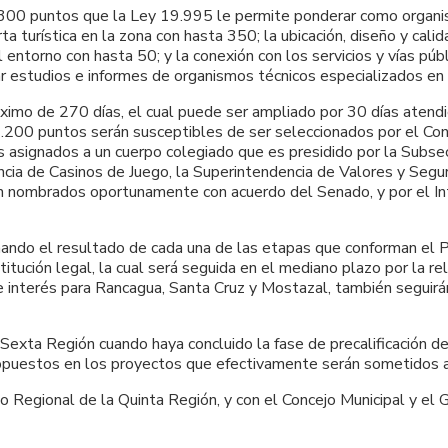
1.300 puntos que la Ley 19.995 le permite ponderar como organis
a turística en la zona con hasta 350; la ubicación, diseño y cali
 entorno con hasta 50; y la conexión con los servicios y vías pú
 estudios e informes de organismos técnicos especializados en 
imo de 270 días, el cual puede ser ampliado por 30 días atendi
200 puntos serán susceptibles de ser seleccionados por el Conse
s asignados a un cuerpo colegiado que es presidido por la Subsec
cia de Casinos de Juego, la Superintendencia de Valores y Seguro
n nombrados oportunamente con acuerdo del Senado, y por el In
rmando el resultado de cada una de las etapas que conforman e
stitución legal, la cual será seguida en el mediano plazo por la
e interés para Rancagua, Santa Cruz y Mostazal, también seguirá
Sexta Región cuando haya concluido la fase de precalificación de
ropuestos en los proyectos que efectivamente serán sometidos a 
o Regional de la Quinta Región, y con el Concejo Municipal y el 