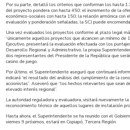
Por su parte, detalló los criterios que conforman los hasta 
del proyecto pondera con hasta 450; el incremento de la ofert
económico-sociales con hasta 150; la relación armónica con el
evaluación y ponderación señaladas, la SCJ puede encomendar
Una vez evaluados los proyectos conforme al plazo legal máx
“únicamente aquellos proyectos que alcancen un mínimo de 1.
Ejecutivo, presentará la evaluación efectuada con los puntaje
Desarrollo Regional y Administrativo, la propia Superintenden
dos representantes del Presidente de la República que será
casino de juego.
Por último, el Superintendente aseguró que continuará info
indicará “el resultado del análisis del cumplimiento de la con
accionistas”. Aseveró que “los hechos relevantes que sean d
elevado interés regional”.
La autoridad reguladora y evaluadora, visitará nuevamente la 
reconocimiento técnico de aquellos lugares de instalación p
Hasta ahora, el Superintendente se ha reunido con el Gobiern
viernes 9 próximos, estará en Copiapó, Tercera Región.