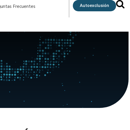
Autoexclusión
untas Frecuentes