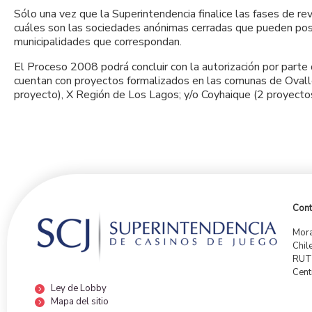
Sólo una vez que la Superintendencia finalice las fases de re
cuáles son las sociedades anónimas cerradas que pueden postu
municipalidades que correspondan.
El Proceso 2008 podrá concluir con la autorización por part
cuentan con proyectos formalizados en las comunas de Ovalle 
proyecto), X Región de Los Lagos; y/o Coyhaique (2 proyecto
Cont
Mora
Chil
RUT:
Cent
Ley de Lobby
Mapa del sitio