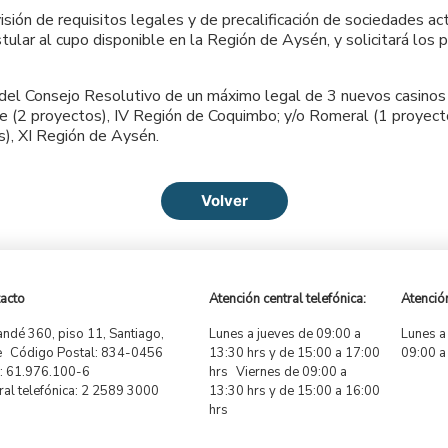
visión de requisitos legales y de precalificación de sociedades 
lar al cupo disponible en la Región de Aysén, y solicitará los 
e del Consejo Resolutivo de un máximo legal de 3 nuevos casinos
(2 proyectos), IV Región de Coquimbo; y/o Romeral (1 proyecto)
s), XI Región de Aysén.
Volver
acto
Atención central telefónica:
Atención
ndé 360, piso 11, Santiago,
Lunes a jueves de 09:00 a
Lunes a
e Código Postal: 834-0456
13:30 hrs y de 15:00 a 17:00
09:00 a
 61.976.100-6
hrs Viernes de 09:00 a
ral telefónica: 2 2589 3000
13:30 hrs y de 15:00 a 16:00
hrs