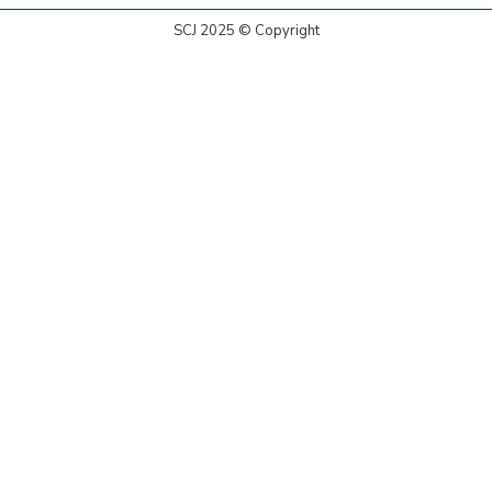
SCJ 2025 © Copyright