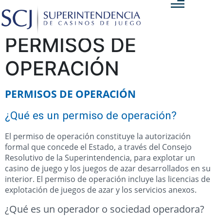
PERMISOS DE
OPERACIÓN
PERMISOS DE OPERACIÓN
¿Qué es un permiso de operación?
El permiso de operación constituye la autorización
formal que concede el Estado, a través del Consejo
Resolutivo de la Superintendencia, para explotar un
casino de juego y los juegos de azar desarrollados en su
interior. El permiso de operación incluye las licencias de
explotación de juegos de azar y los servicios anexos.
¿Qué es un operador o sociedad operadora?