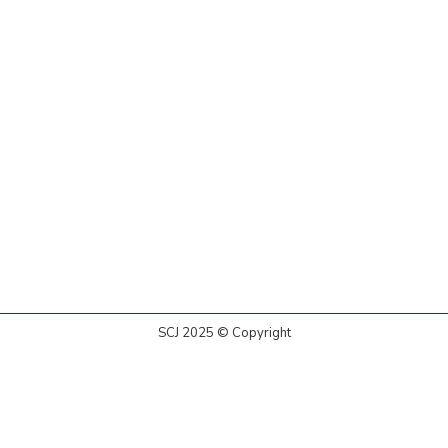
SCJ 2025 © Copyright