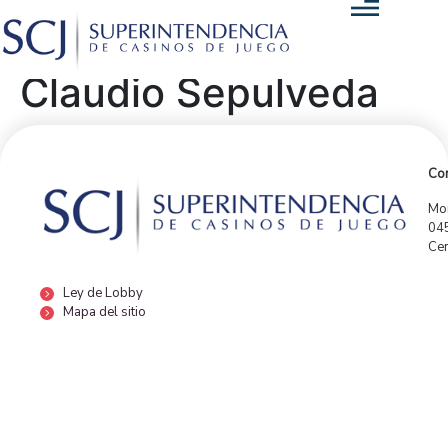
Claudio Sepulveda
Con
Mor
04
Cen
Ley de Lobby
Mapa del sitio