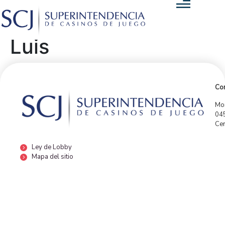
Luis
Con
Mor
04
Cen
Ley de Lobby
Mapa del sitio