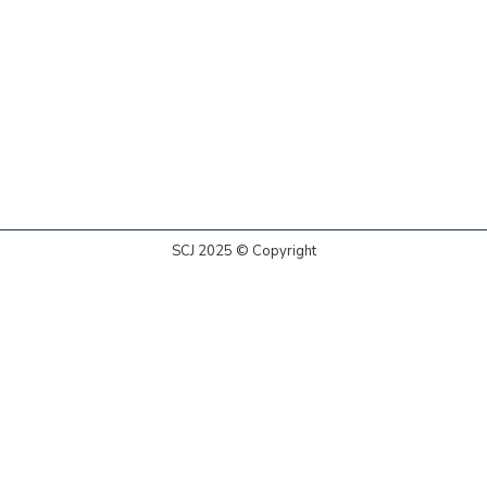
SCJ 2025 © Copyright