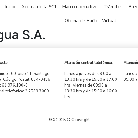
Inicio
Acerca de la SCJ
Marco normativo
Trámites
Preg
Oficina de Partes Virtual
gua S.A.
acto
Atención central telefónica:
Atención
ndé 360, piso 11, Santiago,
Lunes a jueves de 09:00 a
Lunes a
e Código Postal: 834-0456
13:30 hrs y de 15:00 a 17:00
09:00 a
 61.976.100-6
hrs Viernes de 09:00 a
ral telefónica: 2 2589 3000
13:30 hrs y de 15:00 a 16:00
hrs
SCJ 2025 © Copyright