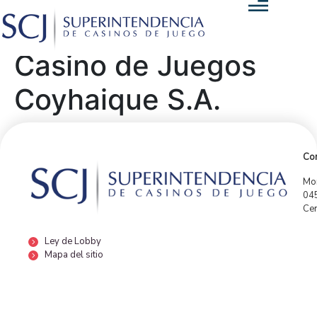
Casino de Juegos
Coyhaique S.A.
Con
Mor
04
Cen
Ley de Lobby
Mapa del sitio