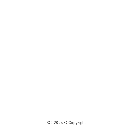
SCJ 2025 © Copyright