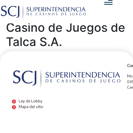
Casino de Juegos de
Talca S.A.
Con
Mor
04
Cen
Ley de Lobby
Mapa del sitio