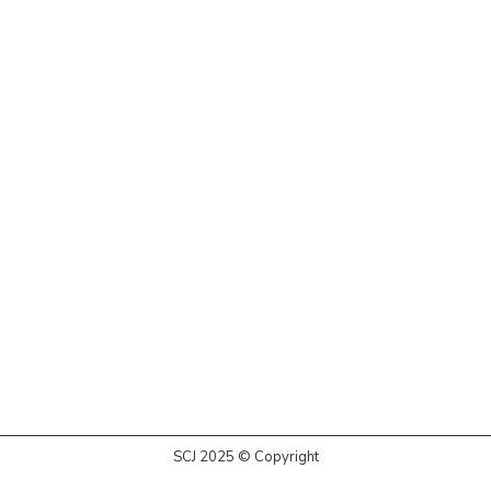
SCJ 2025 © Copyright