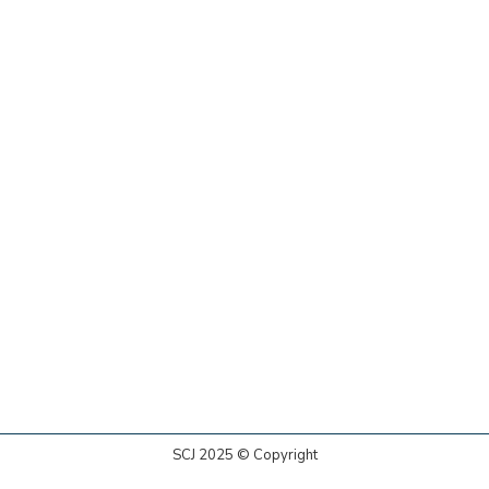
SCJ 2025 © Copyright