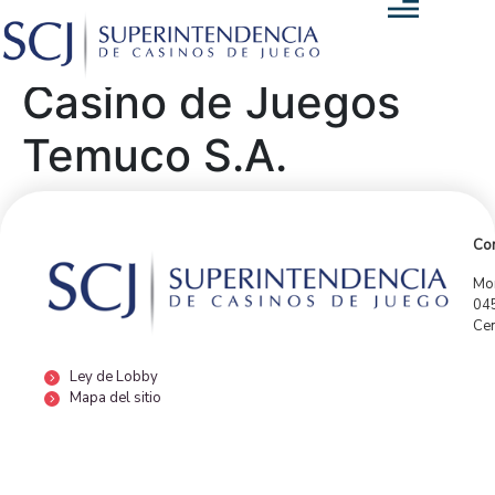
Casino de Juegos
Temuco S.A.
Con
Mor
04
Cen
Ley de Lobby
Mapa del sitio