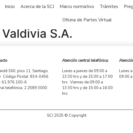
Inicio
Acerca de la SCJ
Marco normativo
Trámites
Preg
Oficina de Partes Virtual
Valdivia S.A.
acto
Atención central telefónica:
Atención
ndé 360, piso 11, Santiago,
Lunes a jueves de 09:00 a
Lunes a
e Código Postal: 834-0456
13:30 hrs y de 15:00 a 17:00
09:00 a
 61.976.100-6
hrs Viernes de 09:00 a
ral telefónica: 2 2589 3000
13:30 hrs y de 15:00 a 16:00
hrs
SCJ 2025 © Copyright