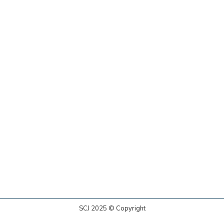
SCJ 2025 © Copyright