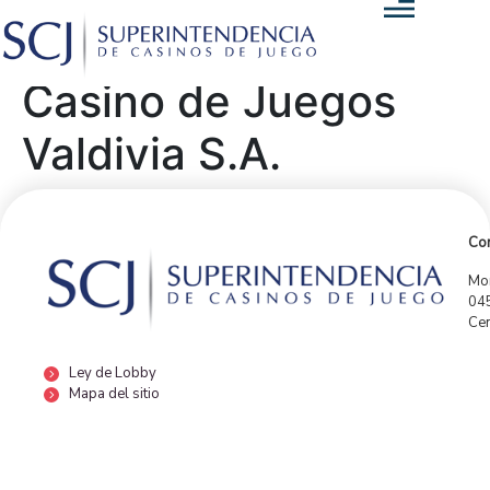
Casino de Juegos
Valdivia S.A.
Con
Mor
04
Cen
Ley de Lobby
Mapa del sitio