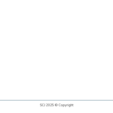
SCJ 2025 © Copyright