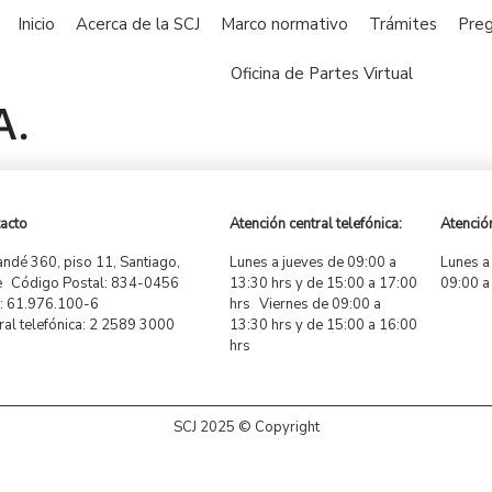
Inicio
Acerca de la SCJ
Marco normativo
Trámites
Preg
Oficina de Partes Virtual
A.
acto
Atención central telefónica:
Atención
ndé 360, piso 11, Santiago,
Lunes a jueves de 09:00 a
Lunes a
e Código Postal: 834-0456
13:30 hrs y de 15:00 a 17:00
09:00 a
 61.976.100-6
hrs Viernes de 09:00 a
ral telefónica: 2 2589 3000
13:30 hrs y de 15:00 a 16:00
hrs
SCJ 2025 © Copyright