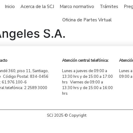
Inicio
Acerca de la SCJ
Marco normativo
Trámites
Preg
Oficina de Partes Virtual
ngeles S.A.
acto
Atención central telefónica:
Atención
ndé 360, piso 11, Santiago,
Lunes a jueves de 09:00 a
Lunes a
e Código Postal: 834-0456
13:30 hrs y de 15:00 a 17:00
09:00 a
 61.976.100-6
hrs Viernes de 09:00 a
ral telefónica: 2 2589 3000
13:30 hrs y de 15:00 a 16:00
hrs
SCJ 2025 © Copyright