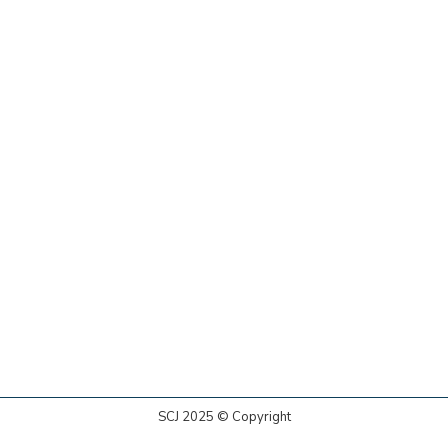
SCJ 2025 © Copyright