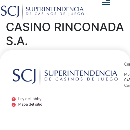
CASINO RINCONADA
S.A.
Con
Mor
04
Cen
Ley de Lobby
Mapa del sitio