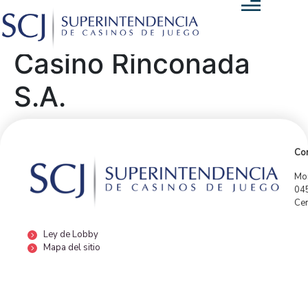
Casino Rinconada
S.A.
Con
Mor
04
Cen
Ley de Lobby
Mapa del sitio