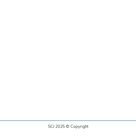
SCJ 2025 © Copyright