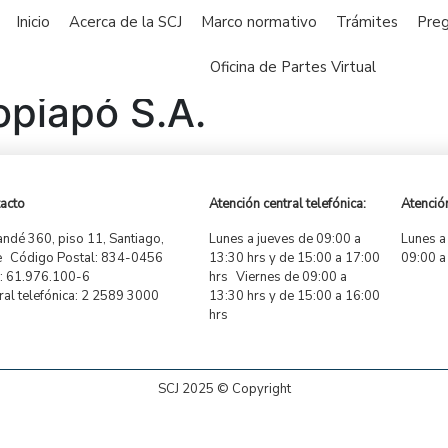
Inicio
Acerca de la SCJ
Marco normativo
Trámites
Preg
Oficina de Partes Virtual
opiapó S.A.
acto
Atención central telefónica:
Atención
ndé 360, piso 11, Santiago,
Lunes a jueves de 09:00 a
Lunes a
e Código Postal: 834-0456
13:30 hrs y de 15:00 a 17:00
09:00 a
 61.976.100-6
hrs Viernes de 09:00 a
ral telefónica: 2 2589 3000
13:30 hrs y de 15:00 a 16:00
hrs
SCJ 2025 © Copyright