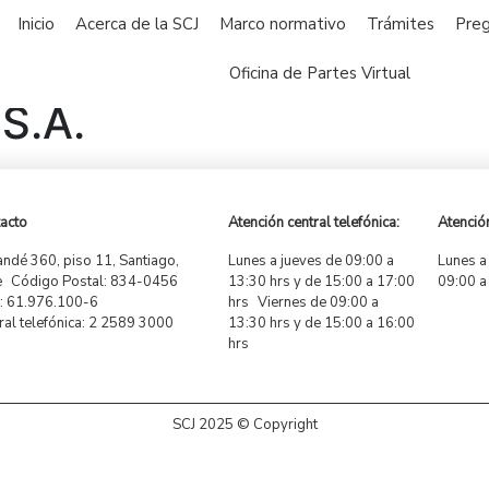
Inicio
Acerca de la SCJ
Marco normativo
Trámites
Preg
Oficina de Partes Virtual
S.A.
acto
Atención central telefónica:
Atención
ndé 360, piso 11, Santiago,
Lunes a jueves de 09:00 a
Lunes a
e Código Postal: 834-0456
13:30 hrs y de 15:00 a 17:00
09:00 a
 61.976.100-6
hrs Viernes de 09:00 a
ral telefónica: 2 2589 3000
13:30 hrs y de 15:00 a 16:00
hrs
SCJ 2025 © Copyright