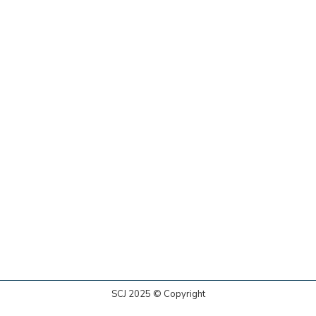
SCJ 2025 © Copyright