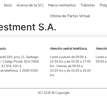
Inicio
Acerca de la SCJ
Marco normativo
Trámites
Preg
Oficina de Partes Virtual
estment S.A.
acto
Atención central telefónica:
Atención
ndé 360, piso 11, Santiago,
Lunes a jueves de 09:00 a
Lunes a
e Código Postal: 834-0456
13:30 hrs y de 15:00 a 17:00
09:00 a
 61.976.100-6
hrs Viernes de 09:00 a
ral telefónica: 2 2589 3000
13:30 hrs y de 15:00 a 16:00
hrs
SCJ 2025 © Copyright