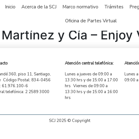
Inicio
Acerca de la SCJ
Marco normativo
Trámites
Preg
Oficina de Partes Virtual
Martínez y Cía – Enjoy 
acto
Atención central telefónica:
Atención
ndé 360, piso 11, Santiago,
Lunes a jueves de 09:00 a
Lunes a
e Código Postal: 834-0456
13:30 hrs y de 15:00 a 17:00
09:00 a
 61.976.100-6
hrs Viernes de 09:00 a
ral telefónica: 2 2589 3000
13:30 hrs y de 15:00 a 16:00
hrs
SCJ 2025 © Copyright