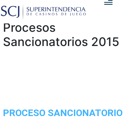
Procesos
Sancionatorios 2015
PROCESO SANCIONATORIO
La Superintendencia de Casinos de Juego inicia