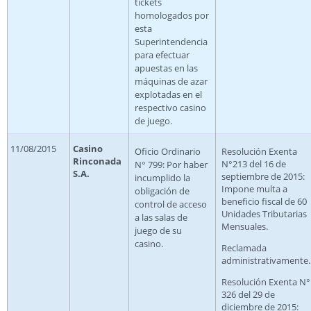
tickets
homologados por
esta
Superintendencia
para efectuar
apuestas en las
máquinas de azar
explotadas en el
respectivo casino
de juego.
11/08/2015
Casino
Oficio Ordinario
Resolución Exenta
Rinconada
N°213 del 16 de
N° 799: Por haber
S.A.
septiembre de 2015:
incumplido la
Impone multa a
obligación de
beneficio fiscal de 60
control de acceso
Unidades Tributarias
a las salas de
Mensuales.
juego de su
casino.
Reclamada
administrativamente.
Resolución Exenta N°
326 del 29 de
diciembre de 2015: