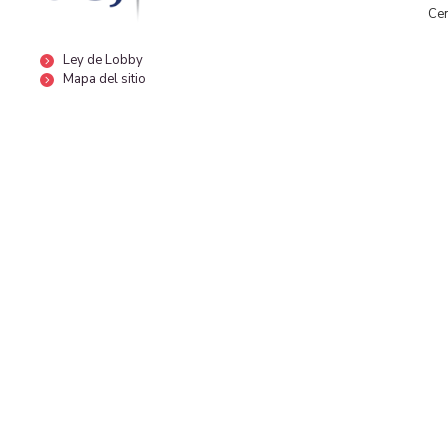
Cen
Ley de Lobby
Mapa del sitio