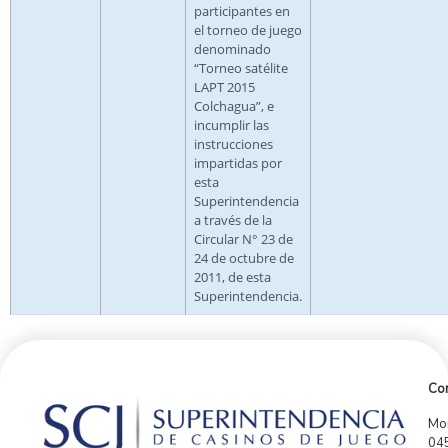
participantes en
el torneo de juego
denominado
“Torneo satélite
LAPT 2015
Colchagua”, e
incumplir las
instrucciones
impartidas por
esta
Superintendencia
a través de la
Circular N° 23 de
24 de octubre de
2011, de esta
Superintendencia.
Con
Mor
04