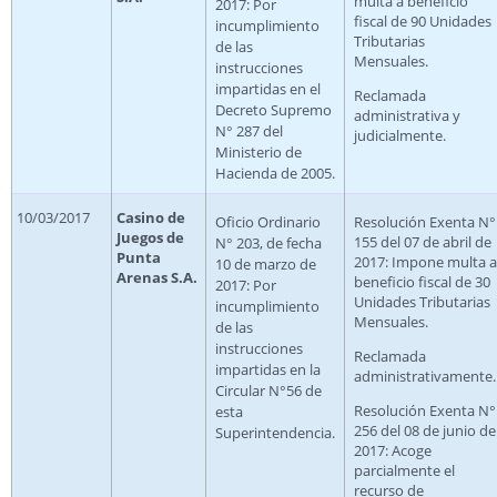
multa a beneficio
2017: Por
fiscal de 90 Unidades
incumplimiento
Tributarias
de las
Mensuales.
instrucciones
impartidas en el
Reclamada
Decreto Supremo
administrativa y
N° 287 del
judicialmente.
Ministerio de
Hacienda de 2005.
10/03/2017
Casino de
Oficio Ordinario
Resolución Exenta N°
Juegos de
155 del 07 de abril de
N° 203, de fecha
Punta
2017: Impone multa a
10 de marzo de
Arenas S.A.
beneficio fiscal de 30
2017: Por
Unidades Tributarias
incumplimiento
Mensuales.
de las
instrucciones
Reclamada
impartidas en la
administrativamente.
Circular N°56 de
Resolución Exenta N°
esta
256 del 08 de junio de
Superintendencia.
2017: Acoge
parcialmente el
recurso de