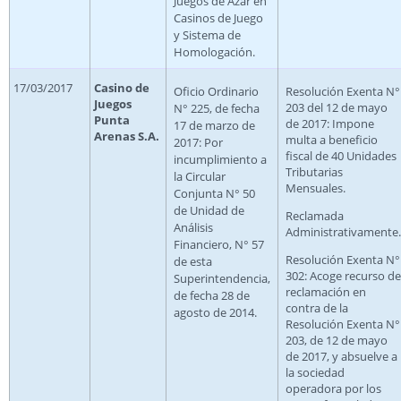
Juegos de Azar en
Casinos de Juego
y Sistema de
Homologación.
17/03/2017
Casino de
Oficio Ordinario
Resolución Exenta N°
Juegos
203 del 12 de mayo
N° 225, de fecha
Punta
de 2017: Impone
17 de marzo de
Arenas S.A.
multa a beneficio
2017: Por
fiscal de 40 Unidades
incumplimiento a
Tributarias
la Circular
Mensuales.
Conjunta N° 50
de Unidad de
Reclamada
Análisis
Administrativamente.
Financiero, N° 57
Resolución Exenta N°
de esta
302: Acoge recurso de
Superintendencia,
reclamación en
de fecha 28 de
contra de la
agosto de 2014.
Resolución Exenta N°
203, de 12 de mayo
de 2017, y absuelve a
la sociedad
operadora por los