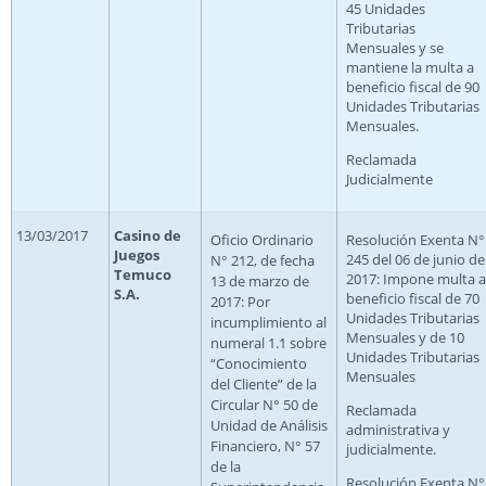
45 Unidades
Tributarias
Mensuales y se
mantiene la multa a
beneficio fiscal de 90
Unidades Tributarias
Mensuales.
Reclamada
Judicialmente
13/03/2017
Casino de
Oficio Ordinario
Resolución Exenta N°
Juegos
245 del 06 de junio de
N° 212, de fecha
Temuco
2017: Impone multa a
13 de marzo de
S.A.
beneficio fiscal de 70
2017: Por
Unidades Tributarias
incumplimiento al
Mensuales y de 10
numeral 1.1 sobre
Unidades Tributarias
“Conocimiento
Mensuales
del Cliente” de la
Circular N° 50 de
Reclamada
Unidad de Análisis
administrativa y
Financiero, N° 57
judicialmente.
de la
Resolución Exenta N°