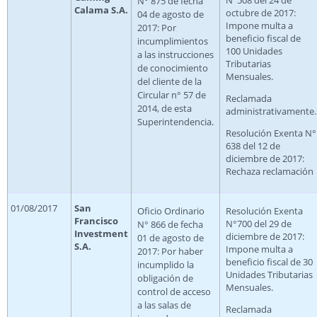
N° 875 de fecha
Calama S.A.
octubre de 2017:
04 de agosto de
Impone multa a
2017: Por
beneficio fiscal de
incumplimientos
100 Unidades
a las instrucciones
Tributarias
de conocimiento
Mensuales.
del cliente de la
Circular n° 57 de
Reclamada
2014, de esta
administrativamente.
Superintendencia.
Resolución Exenta N°
638 del 12 de
diciembre de 2017:
Rechaza reclamación
01/08/2017
San
Oficio Ordinario
Resolución Exenta
Francisco
N°700 del 29 de
N° 866 de fecha
Investment
diciembre de 2017:
01 de agosto de
S.A.
Impone multa a
2017: Por haber
beneficio fiscal de 30
incumplido la
Unidades Tributarias
obligación de
Mensuales.
control de acceso
a las salas de
Reclamada