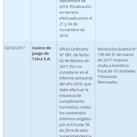
septiembre de
2016, fiscalización
en terreno
efectuada entre el
21 y 24 de
noviembre de
2016.
02/02/2017
Casino de
Oficio Ordinario
Resolución Exenta N°
Juego de
139 del 31 de marzo
N° 081, de fecha
Talca S.A.
de 2017: Impone
02 de febrero de
multa a beneficio
2017: Por no
fiscal de 10 Unidades
considerar en el
Tributarias
informe semestral
Mensuales.
del año 2016, que
debe efectuar la
instancia de
cumplimiento
normativo, todos
los contenidos
mínimos exigidos
por la Circular 56
de 2014 de esta
Superintendencia.