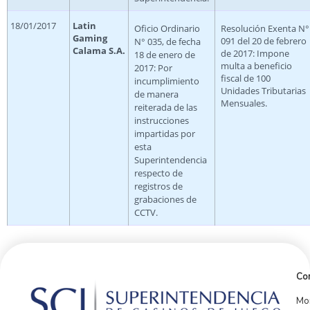
18/01/2017
Latin
Oficio Ordinario
Resolución Exenta N°
Gaming
091 del 20 de febrero
N° 035, de fecha
Calama S.A.
de 2017: Impone
18 de enero de
multa a beneficio
2017: Por
fiscal de 100
incumplimiento
Unidades Tributarias
de manera
Mensuales.
reiterada de las
instrucciones
impartidas por
esta
Superintendencia
respecto de
registros de
grabaciones de
CCTV.
Con
Mor