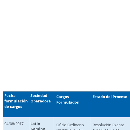
un proceso sancionatorio cuando detecta
presuntas infracciones a la Ley N° 19.995 o a
su normativa, ya sea a través de fiscalizaciones
en terreno, revisión documental o bien por
medio de denuncias o reclamos presentados
ante el organismo, con la debida identificación
del denunciante o de su representante.
Fecha
Sociedad
Cargos
Estado del Proceso
formulación
Operadora
Formulados
de cargos
04/08/2017
Latin
Oficio Ordinario
Resolución Exenta
Gaming
N°508 del 24 de