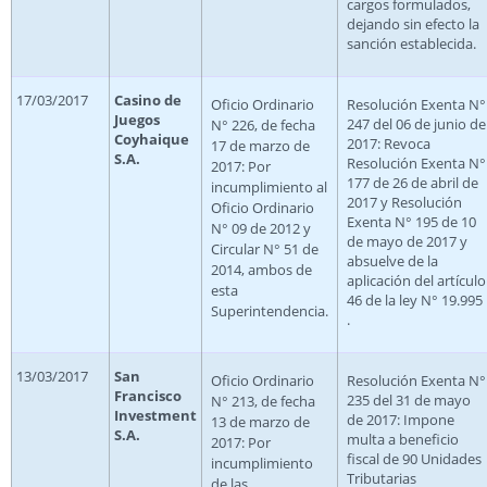
cargos formulados,
dejando sin efecto la
sanción establecida.
17/03/2017
Casino de
Oficio Ordinario
Resolución Exenta N°
Juegos
247 del 06 de junio de
N° 226, de fecha
Coyhaique
2017: Revoca
17 de marzo de
S.A.
Resolución Exenta N°
2017: Por
177 de 26 de abril de
incumplimiento al
2017 y Resolución
Oficio Ordinario
Exenta N° 195 de 10
N° 09 de 2012 y
de mayo de 2017 y
Circular N° 51 de
absuelve de la
2014, ambos de
aplicación del artículo
esta
46 de la ley N° 19.995
Superintendencia.
.
13/03/2017
San
Oficio Ordinario
Resolución Exenta N°
Francisco
235 del 31 de mayo
N° 213, de fecha
Investment
de 2017: Impone
13 de marzo de
S.A.
multa a beneficio
2017: Por
fiscal de 90 Unidades
incumplimiento
Tributarias
de las