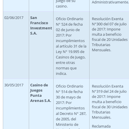
juego de su
Administrativamente.
casino.
02/06/2017
San
Oficio Ordinario
Resolución Exenta
Francisco
N°300 del 07 de julio
N° 524 de fecha
Investment
de 2017: Impone
02 de junio de
S.A.
multa a beneficio
2017: Por
fiscal de 20 Unidades
incumplimientos
Tributarias
al artículo 31 de la
Mensuales.
Ley N° 19.995 de
Casinos de Juego,
entre otras
normas que
indica.
30/05/2017
Casino de
Oficio Ordinario
Resolución Exenta
Juegos
N°319 del 24 de julio
N° 514 de fecha
Punta
de 2017: Impone
30 de mayo de
Arenas S.A.
multa a beneficio
2017: Por
fiscal de 30 Unidades
incumplimientos
Tributarias
al Decreto N° 287,
Mensuales.
de 2005, del
Ministerio de
Reclamada