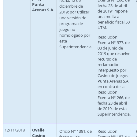
fecha, 12 de
Punta
fecha 23 de abril
diciembre de
Arenas S.A.
de 2019; impone
2019; por utilizar
una multa a
una versión de
beneficio fiscal 50
programa de
UTM.
juego no
homologado por
Resolución
esta
Exenta N° 377, de
Superintendencia.
03 de junio de
2019 que resuelve
recurso de
reclamación
interpuesto por
Casino de Juegos
Punta Arenas S.A.
en contra de la
Resolución
Exenta N° 266, de
fecha 23 de abril
de 2019, de esta
Superintendencia.
12/11/2018
Ovalle
Oficio N° 1381, de
Resolución
Casino
Exenta N° 183, de
fecha 12 de