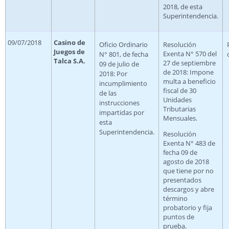
2018, de esta
Superintendencia.
09/07/2018
Casino de
Oficio Ordinario
Resolución
Juegos de
Exenta N° 570 del
N° 801, de fecha
Talca S.A.
27 de septiembre
09 de julio de
de 2018: Impone
2018: Por
multa a beneficio
incumplimiento
fiscal de 30
de las
Unidades
instrucciones
Tributarias
impartidas por
Mensuales.
esta
Superintendencia.
Resolución
Exenta N° 483 de
fecha 09 de
agosto de 2018
que tiene por no
presentados
descargos y abre
término
probatorio y fija
puntos de
prueba.