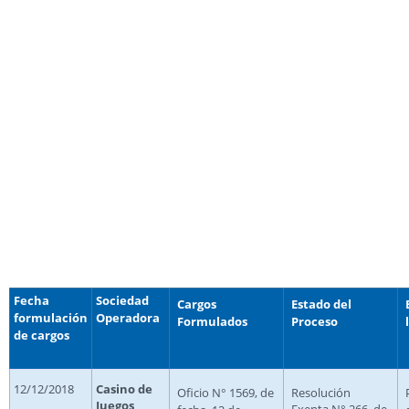
un proceso sancionatorio cuando detecta
presuntas infracciones a la Ley N° 19.995 o a
su normativa, ya sea a través de fiscalizaciones
en terreno, revisión documental o bien por
medio de denuncias o reclamos presentados
ante el organismo, con la debida identificación
del denunciante o de su representante.
Fecha
Sociedad
Cargos
Estado del
formulación
Operadora
Formulados
Proceso
de cargos
12/12/2018
Casino de
Oficio N° 1569, de
Resolución
Juegos
Exenta N° 266, de