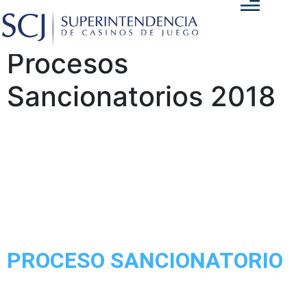
Procesos
Sancionatorios 2018
PROCESO SANCIONATORIO
La Superintendencia de Casinos de Juego inicia