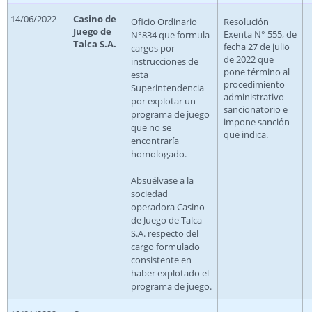
14/06/2022
Casino de
Oficio Ordinario
Resolución
Juego de
Exenta N° 555, de
N°834 que formula
Talca S.A.
fecha 27 de julio
cargos por
de 2022 que
instrucciones de
pone término al
esta
procedimiento
Superintendencia
administrativo
por explotar un
sancionatorio e
programa de juego
impone sanción
que no se
que indica.
encontraría
homologado.
Absuélvase a la
sociedad
operadora Casino
de Juego de Talca
S.A. respecto del
cargo formulado
consistente en
haber explotado el
programa de juego.