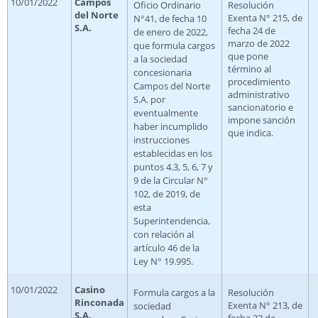
10/01/2022
Campos
Oficio Ordinario
Resolución
del Norte
Exenta N° 215, de
N°41, de fecha 10
S.A.
fecha 24 de
de enero de 2022,
marzo de 2022
que formula cargos
que pone
a la sociedad
término al
concesionaria
procedimiento
Campos del Norte
administrativo
S.A. por
sancionatorio e
eventualmente
impone sanción
haber incumplido
que indica.
instrucciones
establecidas en los
puntos 4.3, 5, 6, 7 y
9 de la Circular N°
102, de 2019, de
esta
Superintendencia,
con relación al
artículo 46 de la
Ley N° 19.995.
10/01/2022
Casino
Formula cargos a la
Resolución
Rinconada
Exenta N° 213, de
sociedad
S.A.
fecha 23 de