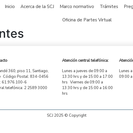
Inicio
Acerca de la SCJ
Marco normativo
Trámites
Preg
Oficina de Partes Virtual
ntes
acto
Atención central telefónica:
Atención
ndé 360, piso 11, Santiago,
Lunes a jueves de 09:00 a
Lunes a
e Código Postal: 834-0456
13:30 hrs y de 15:00 a 17:00
09:00 a
 61.976.100-6
hrs Viernes de 09:00 a
ral telefónica: 2 2589 3000
13:30 hrs y de 15:00 a 16:00
hrs
SCJ 2025 © Copyright