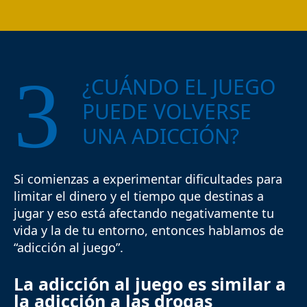
3
¿CUÁNDO EL JUEGO
PUEDE VOLVERSE
UNA ADICCIÓN?
Si comienzas a experimentar dificultades para
limitar el dinero y el tiempo que destinas a
jugar y eso está afectando negativamente tu
vida y la de tu entorno, entonces hablamos de
“adicción al juego”.
La adicción al juego es similar a
la adicción a las drogas