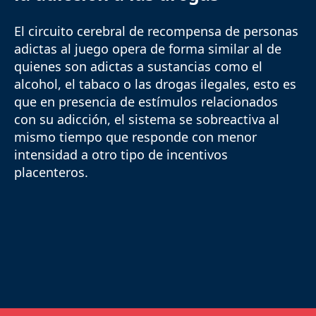
El circuito cerebral de recompensa de personas
adictas al juego opera de forma similar al de
quienes son adictas a sustancias como el
alcohol, el tabaco o las drogas ilegales, esto es
que en presencia de estímulos relacionados
con su adicción, el sistema se sobreactiva al
mismo tiempo que responde con menor
intensidad a otro tipo de incentivos
placenteros.