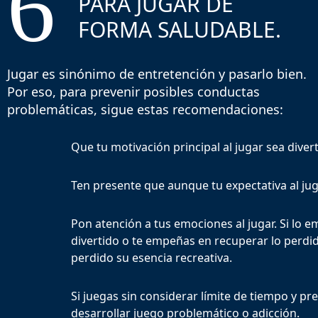
6
PARA JUGAR DE
FORMA SALUDABLE.
Jugar es sinónimo de entretención y pasarlo bien.
Por eso, para prevenir posibles conductas
problemáticas, sigue estas recomendaciones:
Que tu motivación principal al jugar sea diver
Ten presente que aunque tu expectativa al jug
Pon atención a tus emociones al jugar. Si lo e
divertido o te empeñas en recuperar lo perdid
perdido su esencia recreativa.
Si juegas sin considerar límite de tiempo y pr
desarrollar juego problemático o adicción.