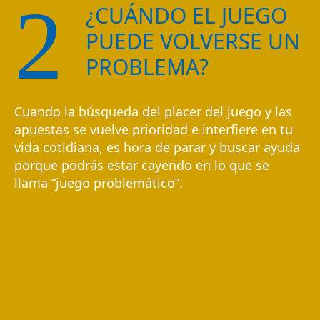
2
¿CUÁNDO EL JUEGO
PUEDE VOLVERSE UN
PROBLEMA?
Cuando la búsqueda del placer del juego y las
apuestas se vuelve prioridad e interfiere en tu
vida cotidiana, es hora de parar y buscar ayuda
porque podrás estar cayendo en lo que se
llama “juego problemático”.