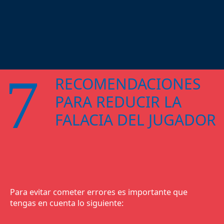
7
RECOMENDACIONES
PARA REDUCIR LA
FALACIA DEL JUGADOR
Para evitar cometer errores es importante que
tengas en cuenta lo siguiente: