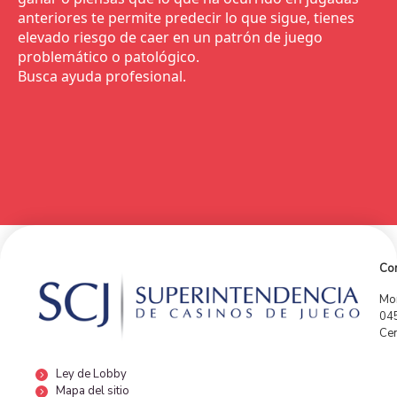
anteriores te permite predecir lo que sigue, tienes
elevado riesgo de caer en un patrón de juego
problemático o patológico.
Busca ayuda profesional.
Con
Mor
04
Cen
Ley de Lobby
Mapa del sitio