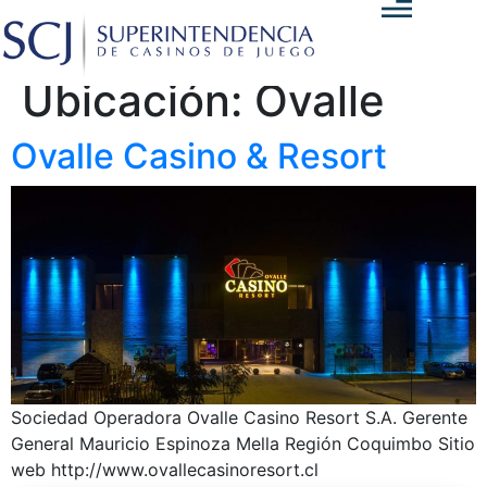
Ubicación:
Ovalle
Ovalle Casino & Resort
Sociedad Operadora Ovalle Casino Resort S.A. Gerente
General Mauricio Espinoza Mella Región Coquimbo Sitio
web http://www.ovallecasinoresort.cl