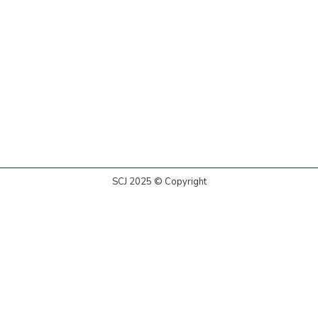
SCJ 2025 © Copyright