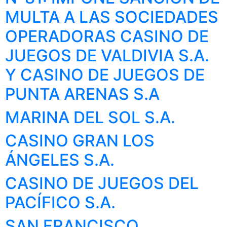
MULTA A LAS SOCIEDADES
OPERADORAS CASINO DE
JUEGOS DE VALDIVIA S.A.
Y CASINO DE JUEGOS DE
PUNTA ARENAS S.A
MARINA DEL SOL S.A.
CASINO GRAN LOS
ÁNGELES S.A.
CASINO DE JUEGOS DEL
PACÍFICO S.A.
SAN FRANCISCO