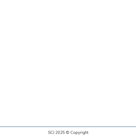
SCJ 2025 © Copyright