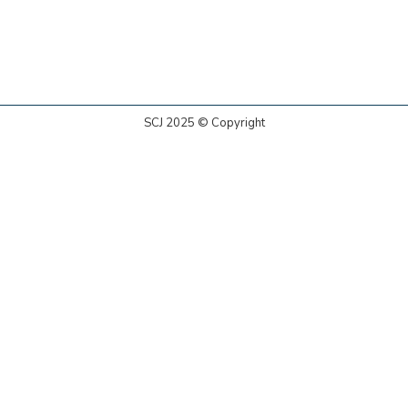
SCJ 2025 © Copyright