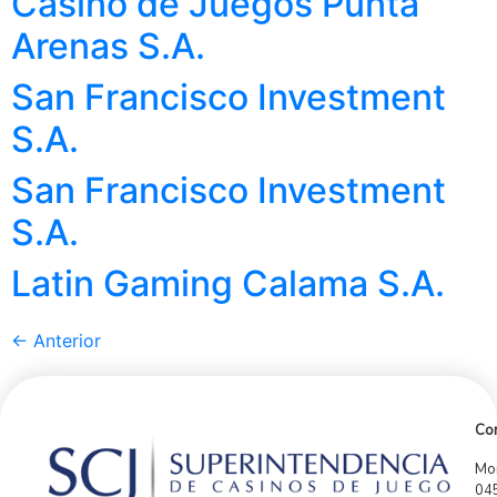
Casino de Juegos Punta
Arenas S.A.
San Francisco Investment
S.A.
San Francisco Investment
S.A.
Latin Gaming Calama S.A.
←
Anterior
Con
Mor
04