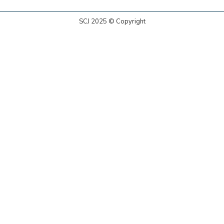
SCJ 2025 © Copyright