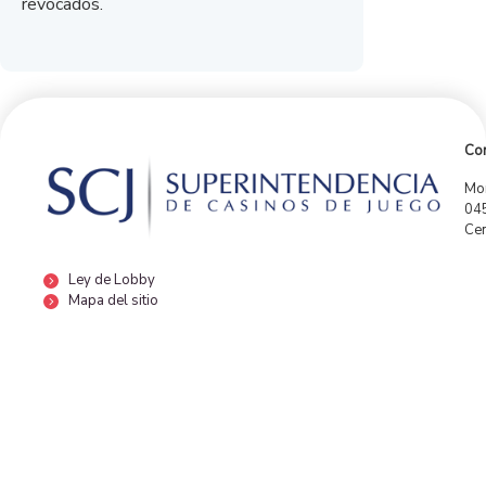
revocados.
Con
Mor
04
Cen
Ley de Lobby
Mapa del sitio