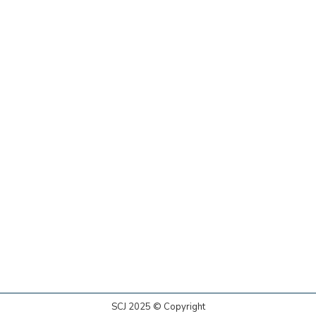
SCJ 2025 © Copyright