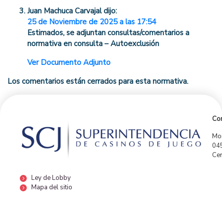
Juan Machuca Carvajal
dijo:
25 de Noviembre de 2025 a las 17:54
Estimados, se adjuntan consultas/comentarios a
normativa en consulta – Autoexclusión
Ver Documento Adjunto
Los comentarios están cerrados para esta normativa.
Con
Mor
04
Cen
Ley de Lobby
Mapa del sitio