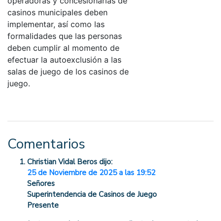
operadoras y concesionarias de
casinos municipales deben
implementar, así como las
formalidades que las personas
deben cumplir al momento de
efectuar la autoexclusión a las
salas de juego de los casinos de
juego.
Comentarios
Christian Vidal Beros
dijo:
25 de Noviembre de 2025 a las 19:52
Señores
Superintendencia de Casinos de Juego
Presente