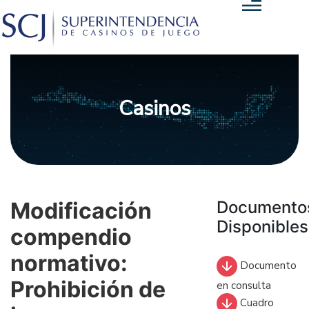
Casinos
Modificación
Documento
Disponibles
compendio
normativo:
Documento
Prohibición de
en consulta
Cuadro