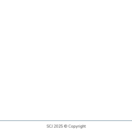
SCJ 2025 © Copyright