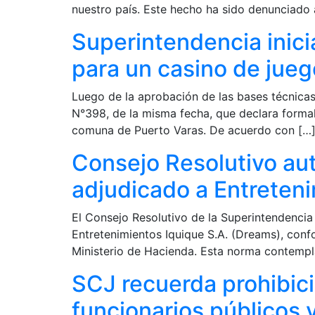
nuestro país. Este hecho ha sido denunciado a
Superintendencia inic
para un casino de jue
Luego de la aprobación de las bases técnicas
N°398, de la misma fecha, que declara forma
comuna de Puerto Varas. De acuerdo con […
Consejo Resolutivo aut
adjudicado a Entreteni
El Consejo Resolutivo de la Superintendencia
Entretenimientos Iquique S.A. (Dreams), confo
Ministerio de Hacienda. Esta norma contempl
SCJ recuerda prohibici
funcionarios públicos 