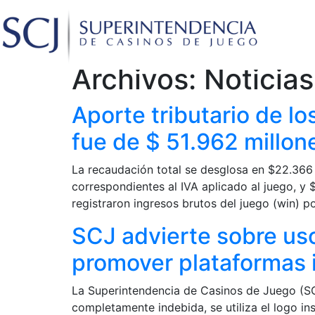
Archivos:
Noticias
Aporte tributario de l
fue de $ 51.962 millon
La recaudación total se desglosa en $22.366
correspondientes al IVA aplicado al juego, y
registraron ingresos brutos del juego (win) p
SCJ advierte sobre uso
promover plataformas i
La Superintendencia de Casinos de Juego (SC
completamente indebida, se utiliza el logo i