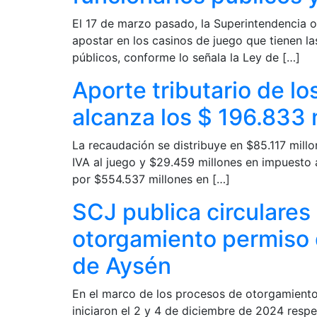
El 17 de marzo pasado, la Superintendencia of
apostar en los casinos de juego que tienen la
públicos, conforme lo señala la Ley de […]
Aporte tributario de l
alcanza los $ 196.833 
La recaudación se distribuye en $85.117 mill
IVA al juego y $29.459 millones en impuesto a
por $554.537 millones en […]
SCJ publica circulares
otorgamiento permiso 
de Aysén
En el marco de los procesos de otorgamiento 
iniciaron el 2 y 4 de diciembre de 2024 resp