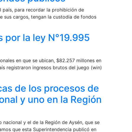
 país, para recordar la prohibición de
de sus cargos, tengan la custodia de fondos
s por la ley N°19.995
ionales en que se ubican, $82.257 millones en
ís registraron ingresos brutos del juego (win)
icas de los procesos de
nal y uno en la Región
nacional y el de la Región de Aysén, que se
mamos que esta Superintendencia publicó en